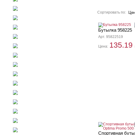
Зонты
Блокноты
Сортировать по:
Це
Power Bank
Брелоки
Бутылка 958225
Арт. 95822519
Галантерея
135.19
Цена:
Часы
Инструменты
Зажигалки
Офис
Игры
Электроника
Дом
Отдых
Персональные аксессуары
Флешки GoodRam
Спортивная буты