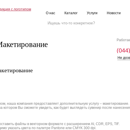
О нас
Каталог
Услуги
Новости
Работае
акетирование
(044
Не доз
кетирование
пом, наша компания предоставляет дополнительную услугу – макетирование.
на котором Вы сможете увидеть, как будет выглядеть сувенир после нанесения
оставить файлы в векторном формате с расширением AI, CDR, EPS, TIF.
димо указать цвета по палитре Pantone или CMYK 300 dpi.