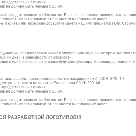
 предоставлены в кривых;
ии не должна быть меньше 0.25 мм.
 макет подготавливается бесплатно. Если, после предоставления макета, клие
 Стоимость оплаты зависит от сложности выполненных работ.
тным критериям, возможна доработка макета нашими специалистами. Стоимо
дукции мы предоставляем макет в электронном виде, на котором Вы сможете 
абочих дней, в зависимости от сложности.
а идея и приблизительное виденье будущего сувенира. Хорошим дополнением
оставить файлы в векторном формате с расширением AI, CDR, EPS, TIF.
димо указать цвета по палитре Pantone или CMYK 300 dpi.
 предоставлены в кривых;
ии не должна быть меньше 0.25 мм.
 макет подготавливается бесплатно. Если, после предоставления макета, клие
 Стоимость оплаты зависит от сложности выполненных работ.
СЯ РАЗРАБОТКОЙ ЛОГОТИПОВ!!!