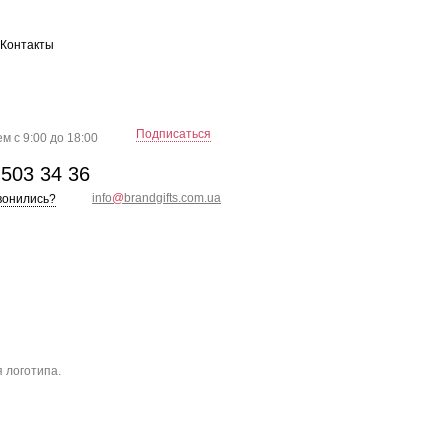
Контакты
Подписаться
м с 9:00 до 18:00
)
503 34 36
info
@
brandgifts.com.ua
вонились?
 логотипа.