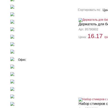
Зонты
Блокноты
Сортировать по:
Це
Power Bank
Брелоки
Держатель для б
Арт. 95790802
Галантерея
16.17
Цена:
гр
Часы
Инструменты
Зажигалки
Офис
Игры
Электроника
Дом
Отдых
Персональные аксессуары
Набор стикеров с
Флешки GoodRam