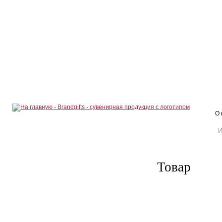
О 
Товар