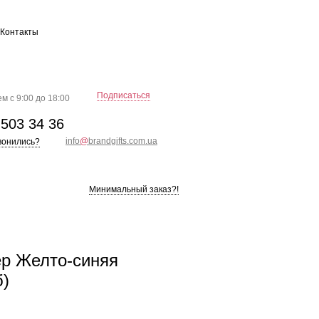
Контакты
Подписаться
м с 9:00 до 18:00
)
503 34 36
info
@
brandgifts.com.ua
вонились?
Минимальный заказ?!
р Желто-синяя
б)