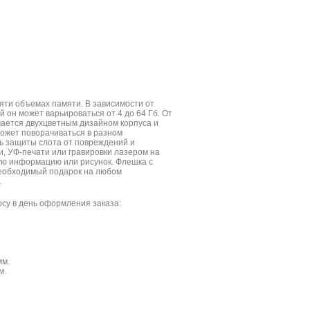
яти объемах памяти. В зависимости от
 он может варьироваться от 4 до 64 Гб. От
чается двухцветным дизайном корпуса и
может поворачиваться в разном
ь защиты слота от повреждений и
, УФ-печати или гравировки лазером на
ю информацию или рисунок. Флешка с
еобходимый подарок на любом
.
су в день оформления заказа:
мм.
м.