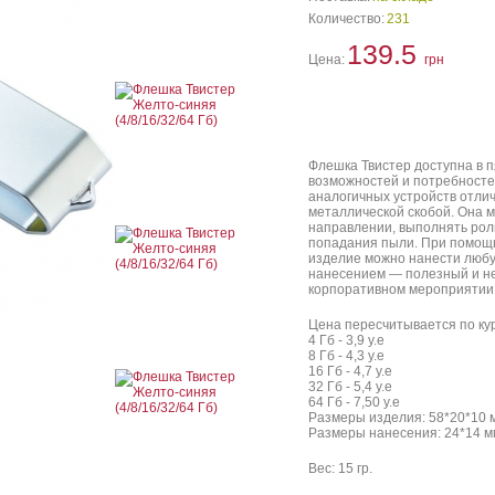
Количество:
231
139.5
Цена:
грн
Флешка Твистер доступна в п
возможностей и потребностей
аналогичных устройств отли
металлической скобой. Она 
направлении, выполнять рол
попадания пыли. При помощи
изделие можно нанести любу
нанесением — полезный и н
корпоративном мероприятии
Цена пересчитывается по кур
4 Гб - 3,9 у.е
8 Гб - 4,3 у.е
16 Гб - 4,7 у.е
32 Гб - 5,4 у.е
64 Гб - 7,50 у.е
Размеры изделия: 58*20*10 
Размеры нанесения: 24*14 м
Вес: 15 гр.