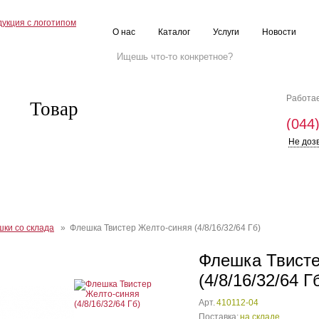
О нас
Каталог
Услуги
Новости
Работае
Товар
(044
Не доз
ки со склада
» Флешка Твистер Желто-синяя (4/8/16/32/64 Гб)
Флешка Твисте
(4/8/16/32/64 Г
Арт.
410112-04
Поставка:
на складе