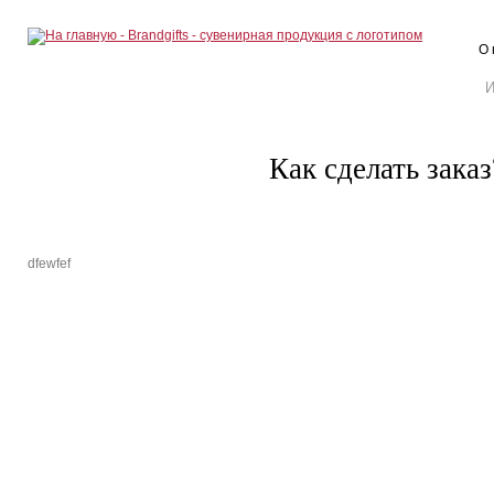
О 
Как сделать заказ
dfewfef