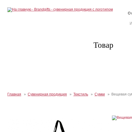
О 
Товар
Главная
»
Сувенирная продукция
»
Текстиль
»
Сумки
» Вещевая су