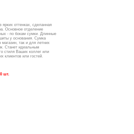
в ярких оттенках, сделанная
ра. Основное отделение
ных - по бокам сумки. Длинные
ошиты у основания. Сумка
 магазин, так и для летних
ик. Станет идеальным
го стиля Ваших коллег или
х клиентов или гостей.
0 шт.