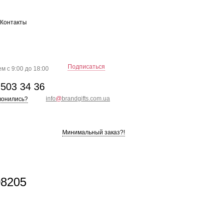
Контакты
Подписаться
м с 9:00 до 18:00
)
503 34 36
info
@
brandgifts.com.ua
вонились?
Минимальный заказ?!
08205