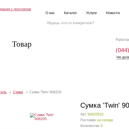
О нас
Каталог
Услуги
Новости
Работае
Товар
(044
Не доз
тиль
»
Сумки
» Сумка 'Twin' 908205
Сумка 'Twin' 9
Арт.
90820532
Поставка:
на складе
Количество:
0