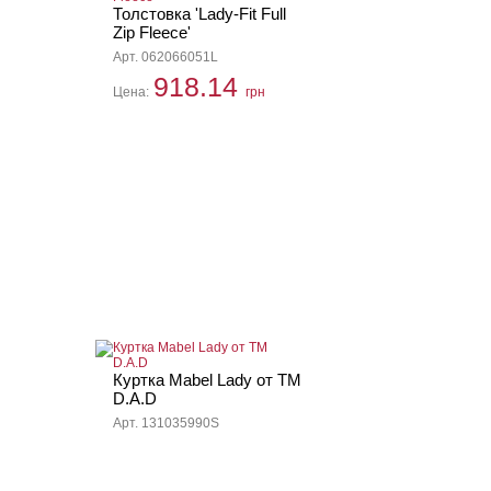
Толстовка 'Lady-Fit Full
Zip Fleece'
Арт. 062066051L
918.14
Цена:
грн
Куртка Mabel Lady от ТМ
D.A.D
Арт. 131035990S