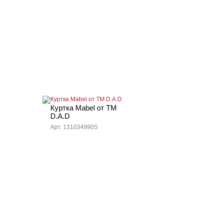
Куртка Mabel от ТМ
D.A.D
Арт. 131034990S