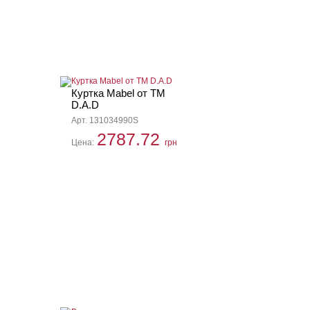
Куртка Mabel от ТМ
D.A.D
Арт. 131034990S
2787.72
Цена:
грн