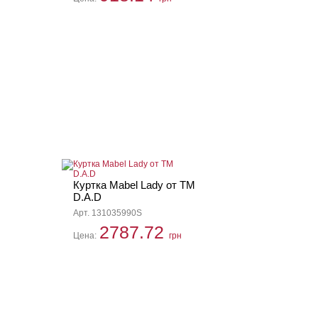
Куртка Mabel Lady от ТМ
D.A.D
Арт. 131035990S
2787.72
Цена:
грн