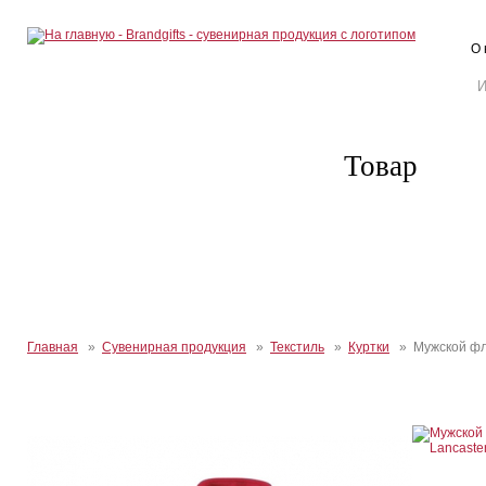
О 
Товар
Главная
»
Сувенирная продукция
»
Текстиль
»
Куртки
» Мужской фли