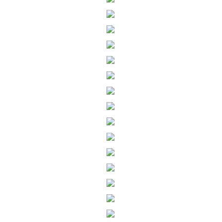
Зонты
Блокноты
Power Bank
Брелоки
Галантерея
Часы
Инструменты
Зажигалки
Офис
Игры
Электроника
Дом
Отдых
Персональные аксессуары
Флешки GoodRam