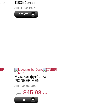
елая
11835 белая
Арт. 11835102XL
Мужская футболка
PIONEER MEN
Арт. 03565300S
345.98
Цена:
грн