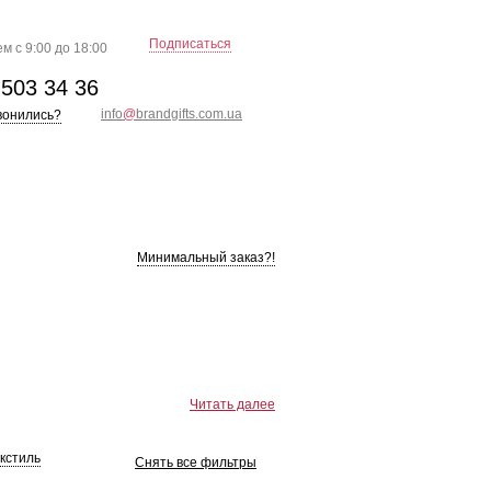
Подписаться
м с 9:00 до 18:00
)
503 34 36
info
@
brandgifts.com.ua
вонились?
Минимальный заказ?!
Читать далее
кстиль
Снять все фильтры