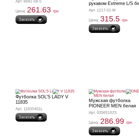
Арт. 6681-58-S
рукавом Extreme L/S б
261.63
Арт. 1217-01-M
Цена:
грн
315.5
Цена:
грн
Футболка SOL’S LADY V
Мужская футболка
11835
PIONEER MEN белая
Арт. 11835401L
Арт. 03565102S
286.99
Цена:
грн