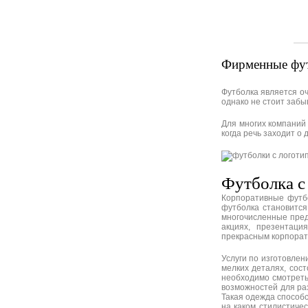
Фирменные футб
Футболка является оч
однако не стоит забы
Для многих компаний
когда речь заходит о
Футболка с
Корпоративные футбо
футболка становитс
многочисленные пред
акциях, презентаци
прекрасным корпорат
Услуги по изготовлен
мелких деталях, сос
необходимо смотреть 
возможностей для ра
Такая одежда способ
на каком стилистичес