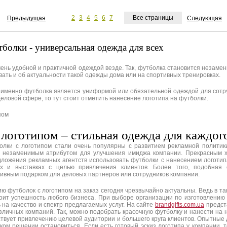
1
2
3
4
5
6
7
Все страницы
Предыдущая
Следующая
олки - универсальная одежда для всех
ень удобной и практичной одеждой везде. Так, футболка становится незамен
вать и об актуальности такой одежды дома или на спортивных тренировках.
 именно футболка является униформой или обязательной одеждой для сотру
 деловой сфере, то тут стоит отметить нанесение логотипа на футболки.
 логотипом – стильная одежда для каждог
лки с логотипом стали очень популярны с развитием рекламной политик
я незаменимым атрибутом для улучшения имиджа компании. Прекрасным х
ложения рекламных агентств использовать футболки с нанесением логотип
ях и выставках с целью привлечения клиентов. Более того, подобная
ивным подарком для деловых партнеров или сотрудников компании.
ию футболок с логотипом на заказ сегодня чрезвычайно актуальны. Ведь в так
тоит успешность любого бизнеса. При выборе организации по изготовлению
на качество и спектр предлагаемых услуг. На сайте
brandgifts.com.ua
предст
зличных компаний. Так, можно подобрать красочную футболку и нанести на н
ствует привлечению целевой аудитории и большего круга клиентов. Опытные 
ком решении остановиться. Если есть готовый эскиз логотипа у компании, 