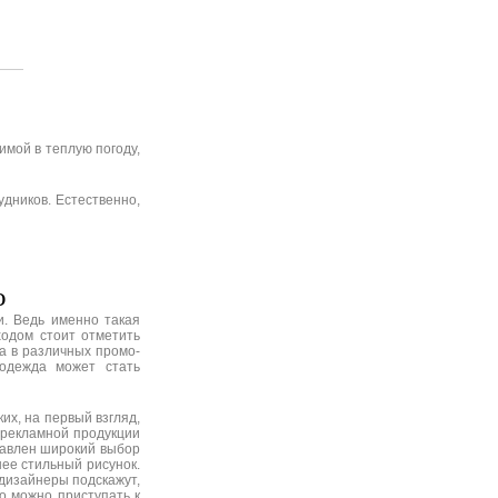
имой в теплую погоду,
дников. Естественно,
о
и. Ведь именно такая
одом стоит отметить
а в различных промо-
 одежда может стать
их, на первый взгляд,
 рекламной продукции
авлен широкий выбор
ее стильный рисунок.
дизайнеры подскажут,
то можно приступать к