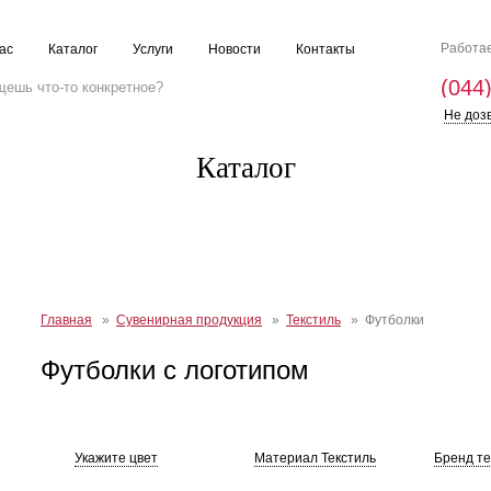
Работае
ас
Каталог
Услуги
Новости
Контакты
(044
Не доз
Каталог
Главная
»
Сувенирная продукция
»
Текстиль
» Футболки
Футболки с логотипом
Укажите цвет
Материал Текстиль
Бренд те