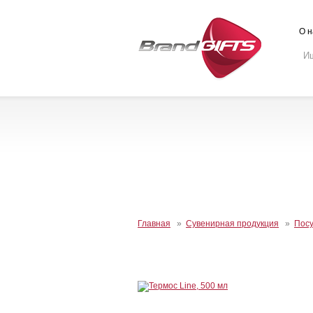
О н
Главная
»
Сувенирная продукция
»
Пос