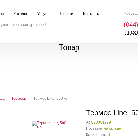
Работае
ас
Каталог
Услуги
Новости
Контакты
(044
Не доз
Товар
уда
»
Термосы
» Термос Line, 500 мл
Термос Line, 5
Арт.
90304299
Поставка:
на складе
Количество:
0