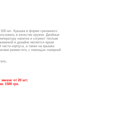
 500 мл. Крышка в форме срезанного
ользовать в качестве кружки. Двойные
емпературу напитка и согреют теплым
юминкой в дизайне является яркая
й части корпуса, а также на крышке.
агаем разместить с помощью лазерной
аль;
аказа: от 20 шт;
: 1500 грн.