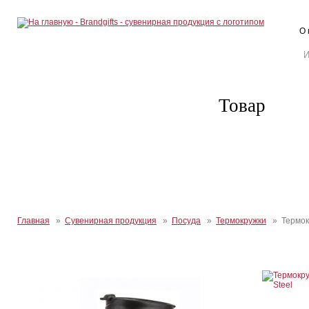
О 
Товар
Главная
»
Сувенирная продукция
»
Посуда
»
Термокружки
» Термокр