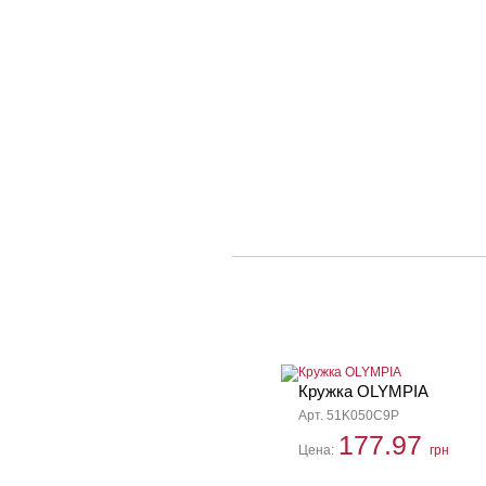
Кружка OLYMPIA
Арт. 51K050C9P
177.97
Цена:
грн