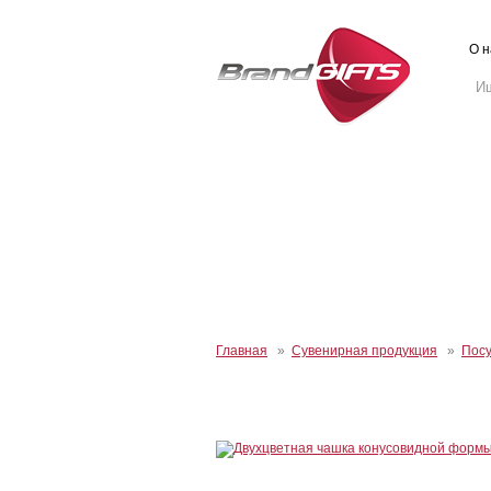
О н
Главная
»
Сувенирная продукция
»
Пос