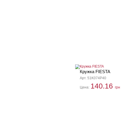
Кружка FIESTA
Арт. 51K074P40
140.16
Цена:
грн