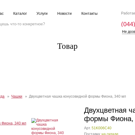
Работае
ас
Каталог
Услуги
Новости
Контакты
(044
Не доз
Товар
уда
»
Чашки
» Двухцветная чашка конусовидной формы Фиона, 340 мл
Двухцветная ч
формы Фиона,
Арт.
51K006C40
Поставка:
на складе