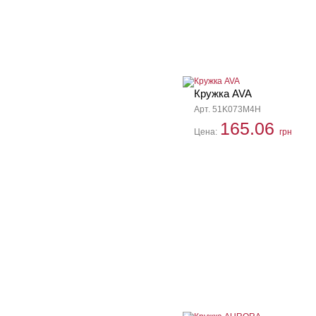
Кружка AVA
Арт. 51K073M4H
165.06
Цена:
грн