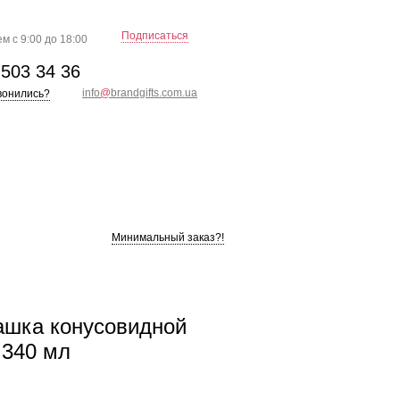
Подписаться
м с 9:00 до 18:00
)
503 34 36
info
@
brandgifts.com.ua
вонились?
Минимальный заказ?!
ашка конусовидной
 340 мл