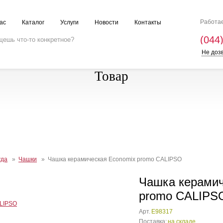
Работае
ас
Каталог
Услуги
Новости
Контакты
(044
Не доз
Товар
уда
»
Чашки
» Чашка керамическая Economix promo CALIPSO
Чашка керамич
promo CALIPS
Арт.
E98317
Поставка:
на складе