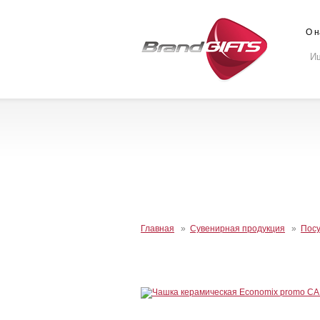
О н
Главная
»
Сувенирная продукция
»
Пос