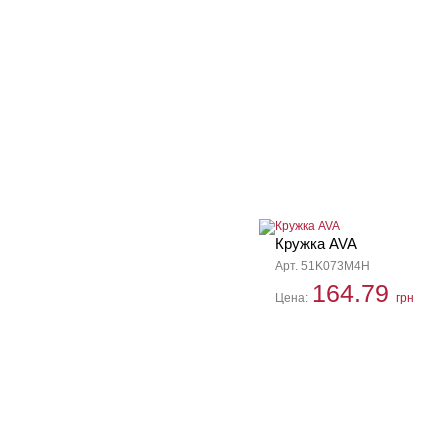
Кружка AVA
Арт. 51K073M4H
164.79
Цена:
грн