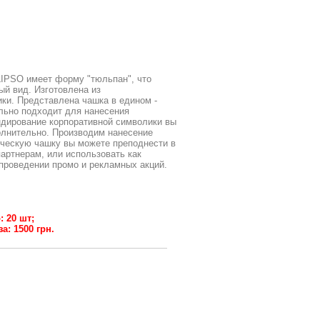
IPSO имеет форму "тюльпан", что
ый вид. Изготовлена из
ки. Представлена чашка в едином -
льно подходит для нанесения
ндирование корпоративной символики вы
олнительно. Производим нанесение
ческую чашку вы можете преподнести в
партнерам, или использовать как
проведении промо и рекламных акций.
 20 шт;
: 1500 грн.