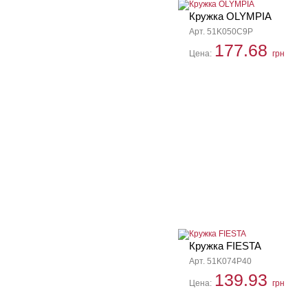
Кружка OLYMPIA
Арт. 51K050C9P
177.68
Цена:
грн
Кружка FIESTA
Арт. 51K074P40
139.93
Цена:
грн