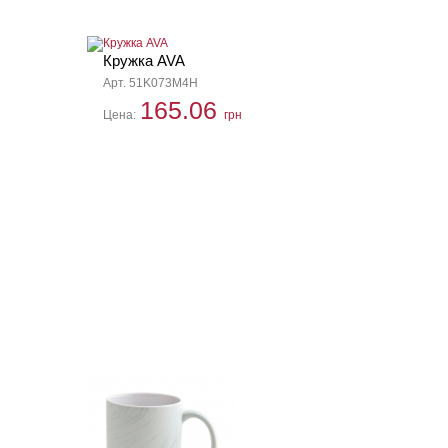
Кружка AVA
Арт. 51K073M4H
165.06
Цена:
грн