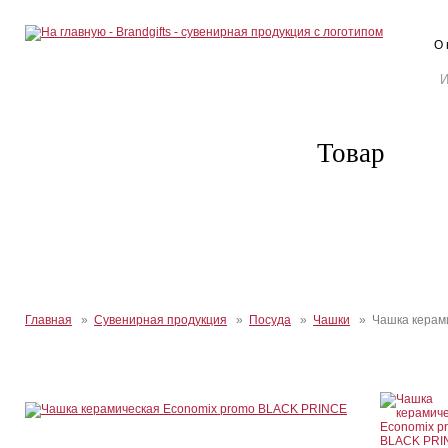
О 
Товар
Главная
»
Сувенирная продукция
»
Посуда
»
Чашки
» Чашка керами