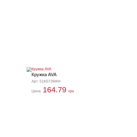
Кружка AVA
Арт. 51K073M4H
164.79
Цена:
грн