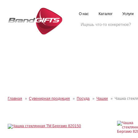
О нас
Каталог
Услуги
Главная
»
Сувенирная продукция
»
Посуда
»
Чашки
» Чашка стекля