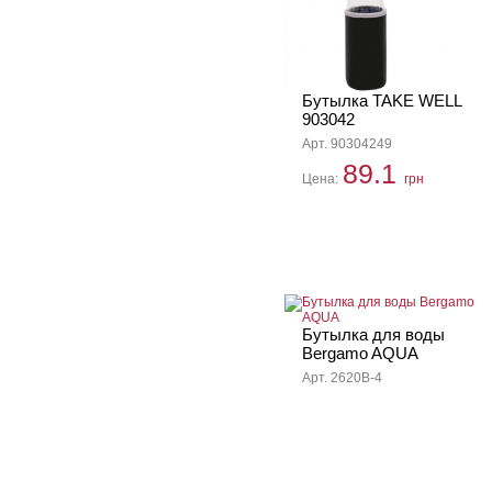
Бутылка TAKE WELL
903042
Арт. 90304249
89.1
Цена:
грн
Бутылка для воды
Bergamo AQUA
Арт. 2620B-4