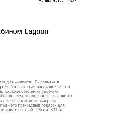
Минимальный заказ?!
абином Lagoon
лка для жидкости. Выполнена в
робкой с винтовым соединением, что
ь. Карабин обеспечит удобную
Модель представлена в разных цветах.
о логотипа методом лазерной
итья - это прекрасный подарок для
та и путешествий. Объем: 600 мл