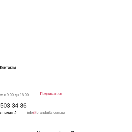
Контакты
Подписаться
м с 9:00 до 18:00
)
503 34 36
info
@
brandgifts.com.ua
вонились?