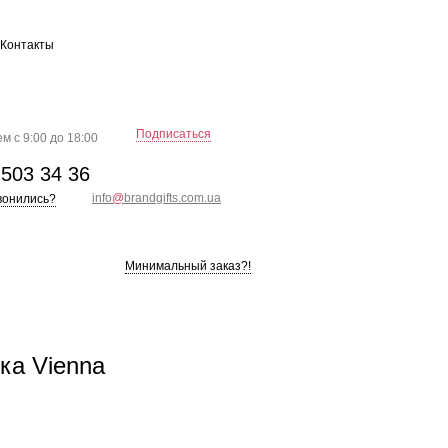
Контакты
Подписаться
м с 9:00 до 18:00
)
503 34 36
info
@
brandgifts.com.ua
вонились?
Минимальный заказ?!
ка Vienna