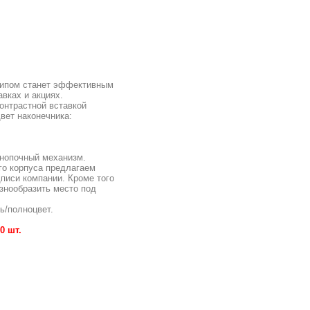
отипом станет эффективным
авках и акциях.
онтрастной вставкой
Цвет наконечника:
кнопочный механизм.
ого корпуса предлагаем
писи компании. Кроме того
азнообразить место под
ь/полноцвет.
0 шт.