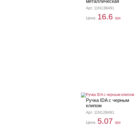
металлическая
Арт. 11N13B491
16.6
Цена:
грн
Ручка IDA с черным
клипом
Арт. 11N12B491
5.07
Цена:
грн