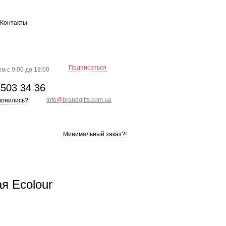
Контакты
Подписаться
м с 9:00 до 18:00
)
503 34 36
info
@
brandgifts.com.ua
вонились?
Минимальный заказ?!
я Ecolour