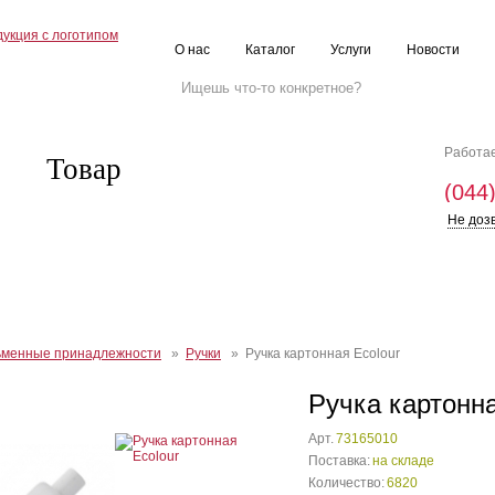
О нас
Каталог
Услуги
Новости
Работае
Товар
(044
Не доз
ьменные принадлежности
»
Ручки
» Ручка картонная Ecolour
Ручка картонна
Арт.
73165010
Поставка:
на складе
Количество:
6820