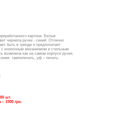
переработанного картона. Белые
вет чернила ручки - синий. Отлично
ает быть в тренде и предпочитает
а с кнопочным механизмом и стильным
ь возможна как на самом корпусе ручки,
сения: тампопечать, уф – печать.
;
00 шт.
– 1500 грн.