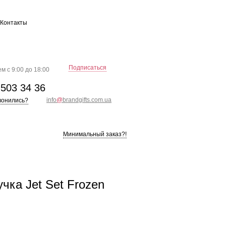
Контакты
Подписаться
м с 9:00 до 18:00
)
503 34 36
info
@
brandgifts.com.ua
вонились?
Минимальный заказ?!
чка Jet Set Frozen