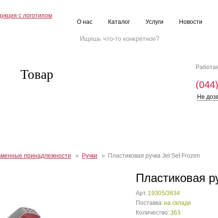
О нас
Каталог
Услуги
Новости
Работае
Товар
(044
Не доз
ьменные принадлежности
»
Ручки
» Пластиковая ручка Jet Set Frozen
Пластиковая ру
Арт.
19305/3634
Поставка:
на складе
Количество:
363