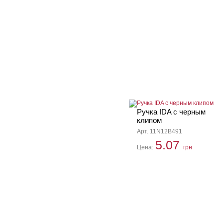
Ручка IDA с черным
клипом
Арт. 11N12B491
5.07
Цена:
грн