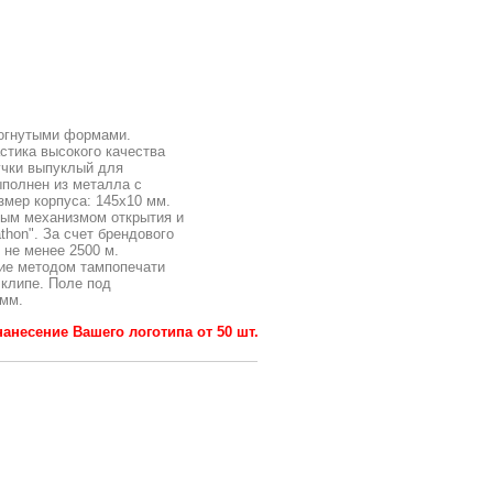
зогнутыми формами.
стика высокого качества
учки выпуклый для
ыполнен из металла с
змер корпуса: 145х10 мм.
ым механизмом открытия и
hon". За счет брендового
 не менее 2500 м.
ние методом тампопечати
 клипе. Поле под
 мм.
анесение Вашего логотипа от 50 шт.