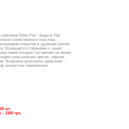
компании Ritter Pen - модель Flip.
онного качественного пластика.
еханизмом открытия и удобным клипом
ти. Оснащается стержнями с синей
лина линии которых составляет не менее
етырех классических цветах: черном,
нем. Возможно выполнить нанесение
ф печати или тампопечати.
00 шт.
– 1500 грн.