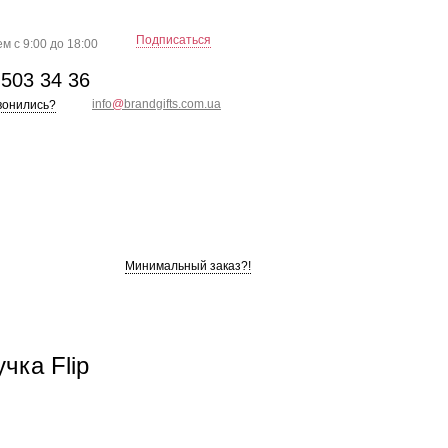
Подписаться
м с 9:00 до 18:00
)
503 34 36
info
@
brandgifts.com.ua
вонились?
Минимальный заказ?!
чка Flip