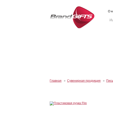
О н
Главная
»
Сувенирная продукция
»
Пис