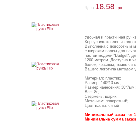
18.58
Цена:
грн
Удобная и практичная ручка 
Корпус изготовлен из однот
Выполнена с поворотным м
с широким полем для печа
пастой модели "Budget", д
1200 метром. Доступна в ч
белом, красном, темно-си
Вашего логотипа методом у
Материал: пластик;
Размер: 140*10 мм;
Размер нанесения: 30*7мм;
Вес: 8г;
Стержень: шарик;
Механизм: поворотный;
Цвет пасты: синий
Минимальный заказ - от 1
Минимальна сумма заказа 