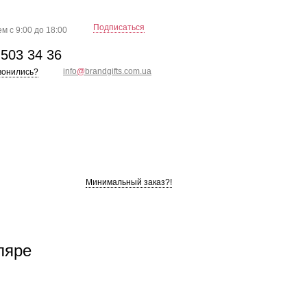
Подписаться
м с 9:00 до 18:00
)
503 34 36
info
@
brandgifts.com.ua
вонились?
Минимальный заказ?!
ляре