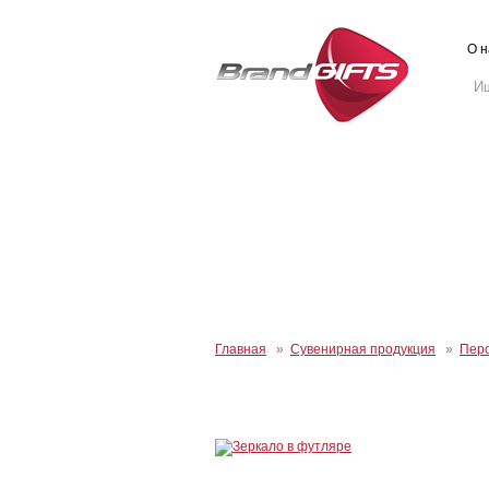
О н
Главная
»
Сувенирная продукция
»
Перс