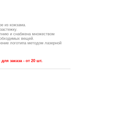
е из кожзама.
застежку.
лнию и снабжена множеством
еобходимых вещей.
сение логотипа методом лазерной
ля заказа - от 20 шт.