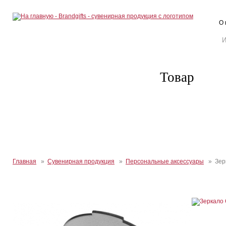
О 
Товар
Главная
»
Сувенирная продукция
»
Персональные аксессуары
» Зерк