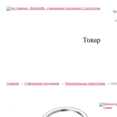
О 
Товар
Главная
»
Сувенирная продукция
»
Персональные аксессуары
» Крюч