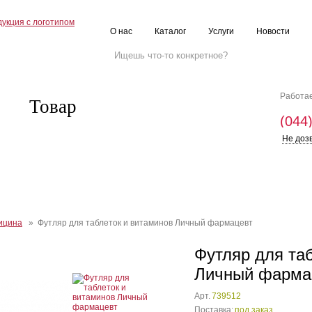
О нас
Каталог
Услуги
Новости
Работае
Товар
(044
Не доз
ицина
» Футляр для таблеток и витаминов Личный фармацевт
Футляр для та
Личный фарма
Арт.
739512
Поставка:
под заказ