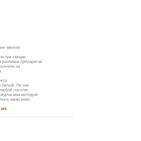
чих мелких
а три секции -
я разбивки препаратов
полнено из
а.
.
вета
и белый. На них
любой логотип.
предлагаем методом
ного нанесения.
 шт.