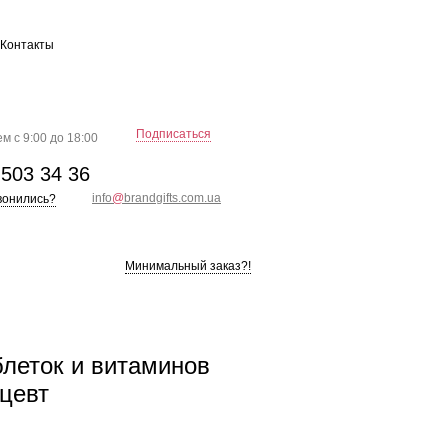
Контакты
Подписаться
м с 9:00 до 18:00
)
503 34 36
info
@
brandgifts.com.ua
вонились?
Минимальный заказ?!
блеток и витаминов
цевт