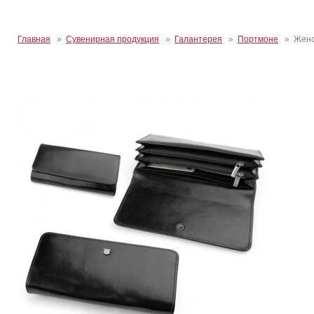
Главная
»
Сувенирная продукция
»
Галантерея
»
Портмоне
» Женск