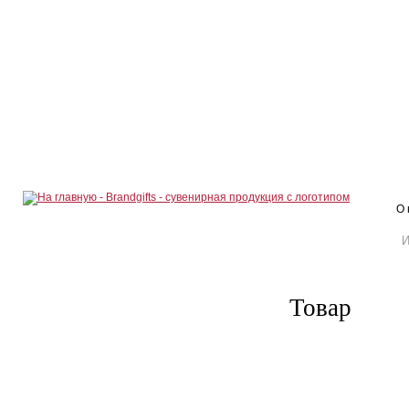
О 
Товар