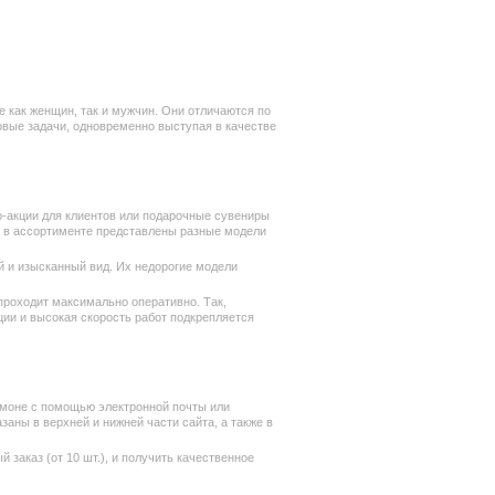
е как женщин, так и мужчин. Они отличаются по
овые задачи, одновременно выступая в качестве
о-акции для клиентов или подарочные сувениры
 в ассортименте представлены разные модели
ый и изысканный вид. Их недорогие модели
проходит максимально оперативно. Так,
ции и высокая скорость работ подкрепляется
тмоне с помощью электронной почты или
аны в верхней и нижней части сайта, а также в
заказ (от 10 шт.), и получить качественное