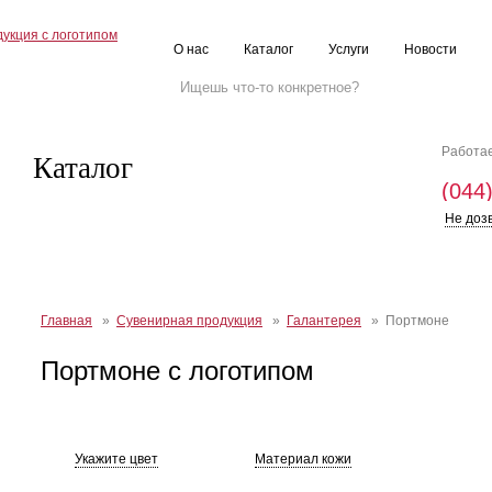
О нас
Каталог
Услуги
Новости
Работае
Каталог
(044
Не доз
Главная
»
Сувенирная продукция
»
Галантерея
» Портмоне
Портмоне с логотипом
Укажите цвет
Материал кожи