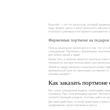
Кошелёк — это тот аксессуар, который предназн
виду, форме, цвету и могут выполнять абсолют
полезного сувенира и инструмента рекламного х
Фирменные портмоне на подаро
Польза кошельков заключается в том, что это 
сотрудникам. Портмоне с фирменным логотипом
для любых целей и задач.
Кроме того, в наличии имеются кошельки извест
невероятно выгодно использовать для различны
Любой из представленных кошельков можно забр
минимальный срок по нанесению составляет от 1
низкими ценами ?
Как заказать портмоне 
Как только определена модель, необходимо наж
телефона. При этом менеджер сделает бесплатну
соответствующем разделе, поэтому найти их не 
Доставка действует по всей территории страны 
продвижение своей компании в массы.