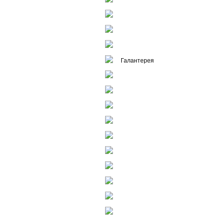
Зонты
Блокноты
Power Bank
Брелоки
Галантерея
Часы
Инструменты
Зажигалки
Офис
Игры
Электроника
Дом
Отдых
Персональные аксессуары
Флешки GoodRam