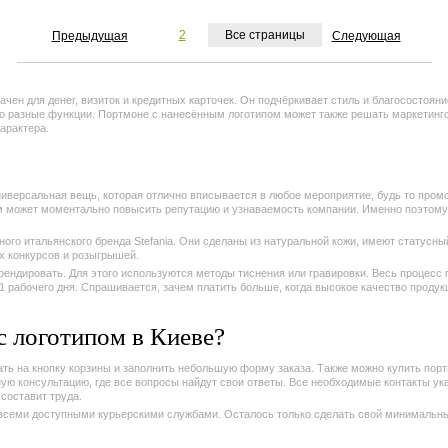
1
2
Все страницы
Предыдущая
Следующая
ачен для денег, визиток и кредитных карточек. Он подчёркивает стиль и благосостояни
но разные функции. Портмоне с нанесённым логотипом может также решать маркетинг
арактера.
к
универсальная вещь, которая отлично вписывается в любое мероприятие, будь то пром
 может моментально повысить репутацию и узнаваемость компании. Именно поэтому
ного итальянского бренда Stefania. Они сделаны из натуральной кожи, имеют статусн
х конкурсов и розыгрышей.
ендировать. Для этого используются методы тиснения или гравировки. Весь процесс 
 рабочего дня. Спрашивается, зачем платить больше, когда высокое качество продук
с логотипом в Киеве?
ать на кнопку корзины и заполнить небольшую форму заказа. Также можно купить пор
ю консультацию, где все вопросы найдут свои ответы. Все необходимые контакты указ
составит труда.
всеми доступными курьерскими службами. Осталось только сделать свой минимальный 