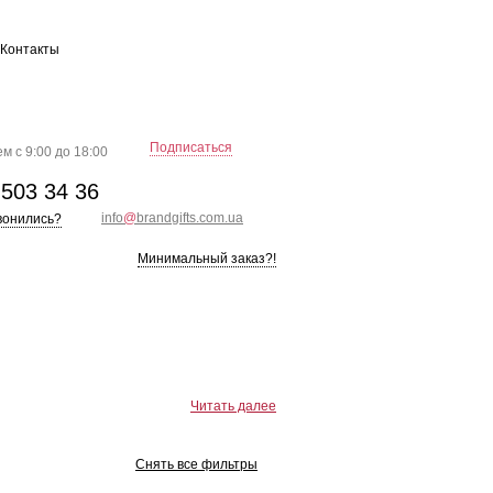
Контакты
Подписаться
м с 9:00 до 18:00
)
503 34 36
info
@
brandgifts.com.ua
вонились?
Минимальный заказ?!
Читать далее
Снять все фильтры