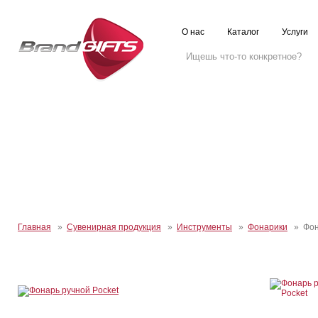
О нас
Каталог
Услуги
Главная
»
Сувенирная продукция
»
Инструменты
»
Фонарики
» Фона