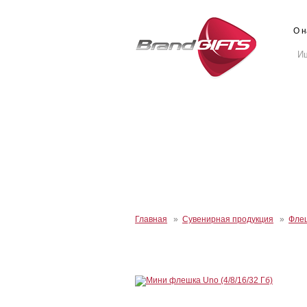
О н
Главная
»
Сувенирная продукция
»
Флеш