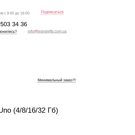
Подписаться
м с 9:00 до 18:00
)
503 34 36
info
@
brandgifts.com.ua
вонились?
Минимальный заказ?!
o (4/8/16/32 Гб)