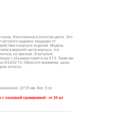
талла. Изготовлена в золотом цвете. Это
п которого надежно защищен от
действия в корпусе изделия. Модель
ием в верхней части корпуса, что
итель на брелоке. В каталоге
ешку с объемом памяти на 4 Гб. Также вы
а 8/16/32 Гб. Обратите внимание, цены
день оплаты:
анесения: 10*25 мм. Вес: 6 гр.
с лазерной гравировкой - от 20 шт