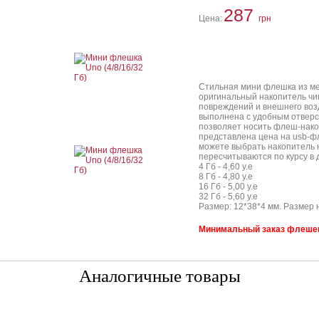
287
Цена:
грн
Стильная мини флешка из ме
оригинальный накопитель чи
повреждений и внешнего воз
выполнена с удобным отверст
позволяет носить флеш-накоп
представлена цена на usb-фл
можете выбрать накопитель н
пересчитываются по курсу в 
4 Гб - 4,60 у.е
8 Гб - 4,80 у.е
16 Гб - 5,00 у.е
32 Гб - 5,60 у.е
Размер: 12*38*4 мм. Размер н
Минимальный заказ флешек 
Аналогичные товары