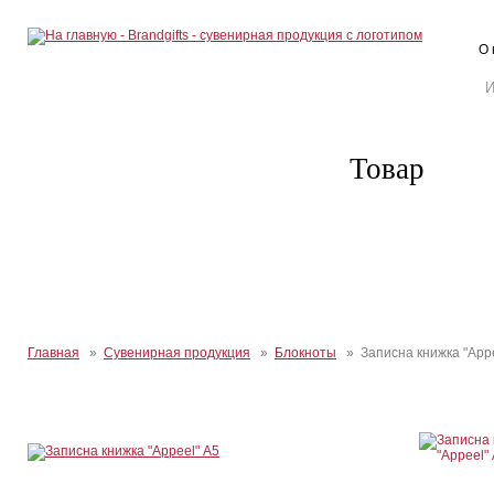
О 
Товар
Главная
»
Сувенирная продукция
»
Блокноты
» Записна книжка "Appe